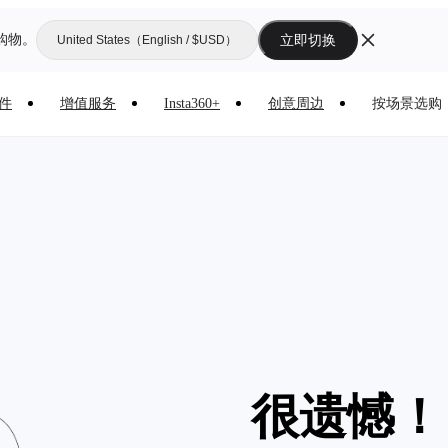
购物。
立即切换
United States（English / $USD）
件
增值服务
Insta360+
创意周边
按场景选购
很遗憾！