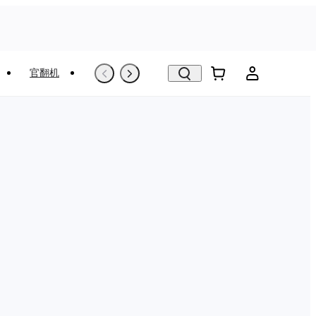
官翻机
以旧换新
VR看房