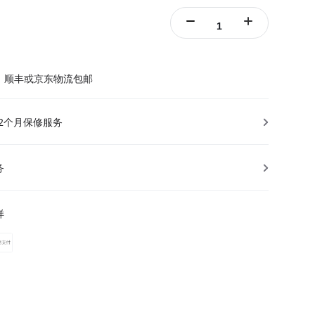
含Farsight图传系统）。
，顺丰或京东物流包邮
12个月保修服务
务
样