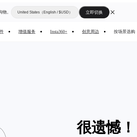
购物。
立即切换
United States（English / $USD）
件
增值服务
Insta360+
创意周边
按场景选购
很遗憾！