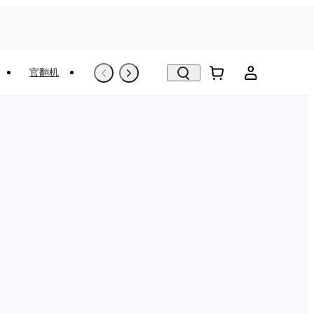
官翻机
以旧换新
VR看房