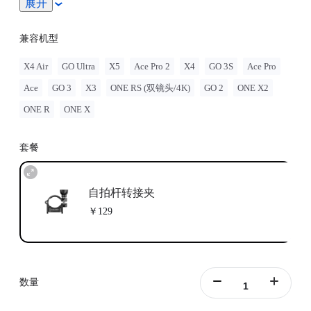
展开
询相关专业人士，以获得道路使用和交通法规的指导。使
用影石Insta360 产品时，应始终遵守当地法律法规。因产
品使用不当引发的任何法律问题，影石Insta360 概不负
兼容机型
责。
X4 Air
GO Ultra
X5
Ace Pro 2
X4
GO 3S
Ace Pro
Ace
GO 3
X3
ONE RS (双镜头/4K)
GO 2
ONE X2
ONE R
ONE X
套餐
自拍杆转接夹
￥129
数量