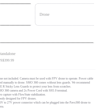
Drone
tandalone
S$399.99
ne not included. Camera must be used with FPV drone to operate. Power cable
red manually to drone. SMO 360 comes without lens guards. We recommend
 R Sticky Lens Guards to protect your lens from scratches.
MO 360 camera and 2x Power Cord with SH1.0 terminal.
o capture with FlowState stabilization.
 body designed for FPV drones.
6V to 27V power connector which can be plugged into the Pavo360 drone to
era.