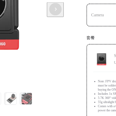
Camera
套餐
S
U
Note: FPV dro
must be solde
buying the ONE
Includes 1x S
5.7K 360° vide
55g ultralight
Comes with a 
power the cam