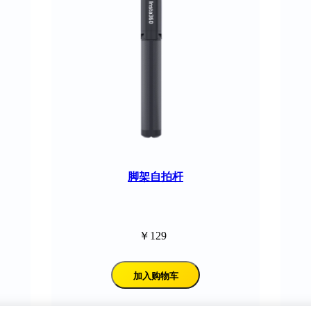
脚架自拍杆
￥129
加入购物车