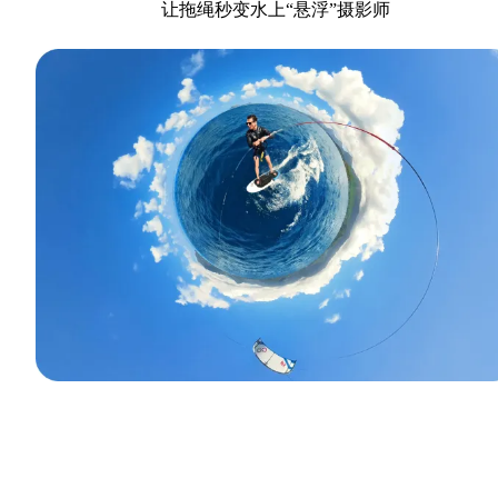
让拖绳秒变水上“悬浮”摄影师