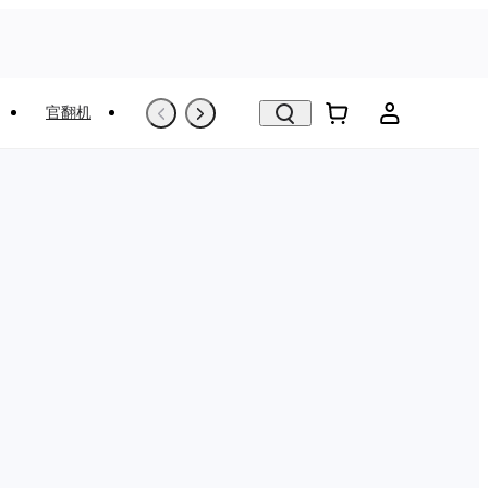
官翻机
以旧换新
VR看房