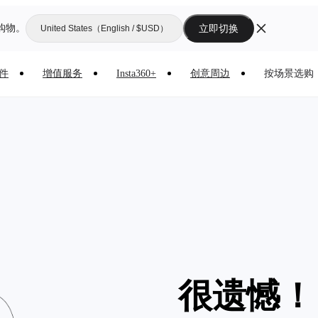
购物。
立即切换
United States（English / $USD）
件
增值服务
Insta360+
创意周边
按场景选购
很遗憾！