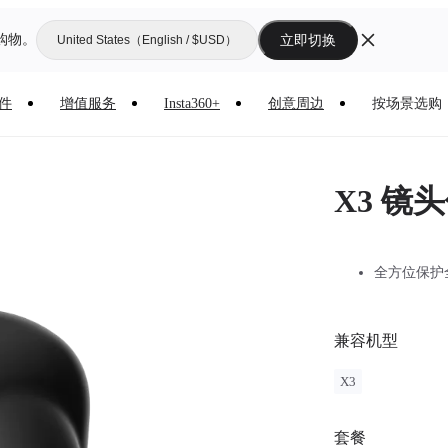
购物。
立即切换
United States（English / $USD）
件
增值服务
Insta360+
创意周边
按场景选购
X3 镜
全方位保护
兼容机型
X3
套餐