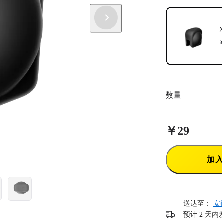
数量
￥29
加
送达至：
安
预计 2 天内