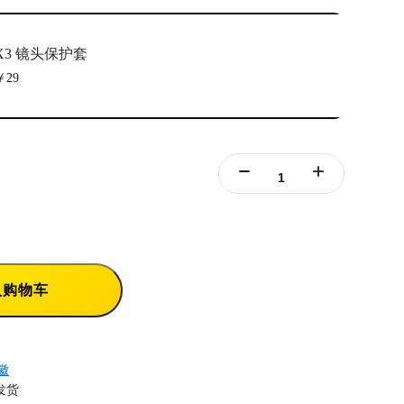
X3 镜头保护套
￥29
入购物车
徽
发货