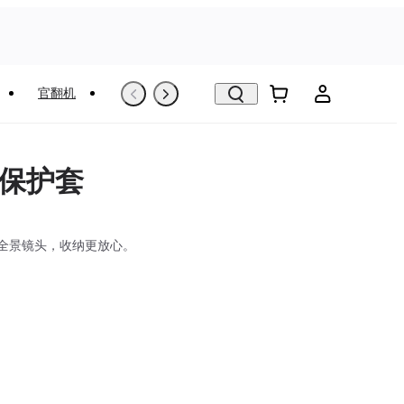
官翻机
以旧换新
VR看房
头保护套
全景镜头，收纳更放心。