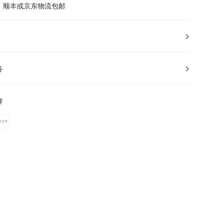
，顺丰或京东物流包邮
务
样