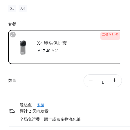
X5
X4
套餐
立省 ￥11.60
X4 镜头保护套
￥17.40
￥29
数量
送达至：
安徽
预计 2 天内发货
全场免运费，顺丰或京东物流包邮