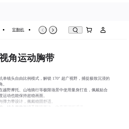
官翻机
以旧换新
VR看房
一视角运动胸带
机单镜头自由比例模式，解锁 170° 超广视野，捕捉极致沉浸的
角。
在越野摩托、山地骑行等极限场景中使用量身打造，佩戴贴合
度运动也能保持超稳画面。
与弹力带设计，佩戴稳固舒适。
构，结合声学海绵及降噪算法，收音更清晰通透。
骑行中使用，为获得最佳拍摄效果，建议选购
胸带配件
。