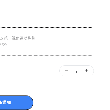
X5 第一视角运动胸带
￥229
货通知