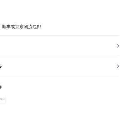
，顺丰或京东物流包邮
务
样