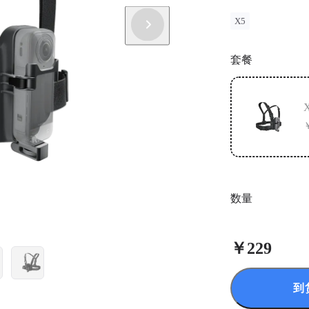
X5
套餐
数量
￥229
到