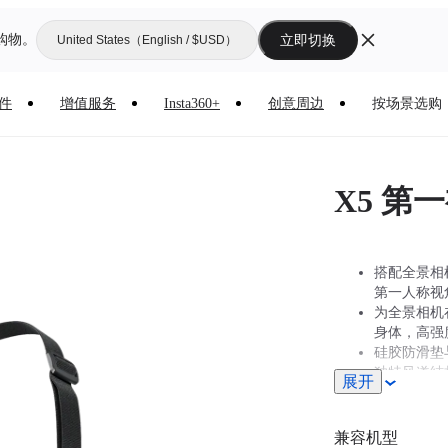
购物。
立即切换
United States（English / $USD）
件
增值服务
Insta360+
创意周边
按场景选购
X5 第
搭配全景相
第一人称视
为全景相机
身体，高强
硅胶防滑垫
独特风道结
展开
如需在公路
兼容机型