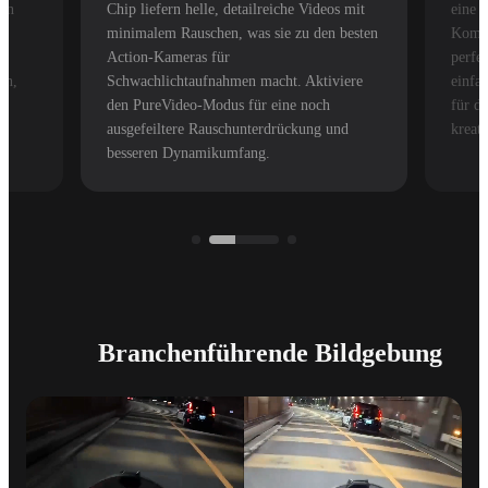
ven
Chip liefern helle, detailreiche Videos mit
eine 
minimalem Rauschen, was sie zu den besten
Kompo
Action-Kameras für
perfek
in,
Schwachlichtaufnahmen macht. Aktiviere
einfac
den PureVideo-Modus für eine noch
für d
ausgefeiltere Rauschunterdrückung und
kreat
besseren Dynamikumfang.
Branchenführende Bildgebung