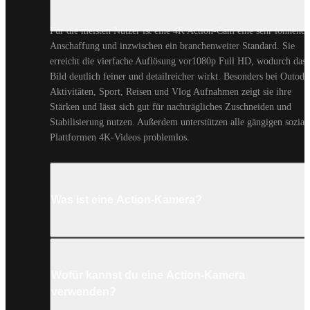
Für die meisten Nutzer ist eine 4K Action-Cam eine sehr lohnendd
Anschaffung und inzwischen ein branchenweiter Standard. Sie 
erreicht die vierfache Auflösung vor1080p Full HD, wodurch das 
Bild deutlich feiner und detailreicher wirkt. Besonders bei Outodo
Aktivitäten, Sport, Reisen und Vlog Aufnahmen zeigt sie ihre 
Stärken und lässt sich gut für nachträgliches Zuschneiden und 
Stabilisierung nutzen. Außerdem unterstützen alle gängigen soziale
Plattformen 4K-Videos problemlos.
Was ist eine Action-Kamera?
Wofür kannst du eine Action-Kamera
verwenden?