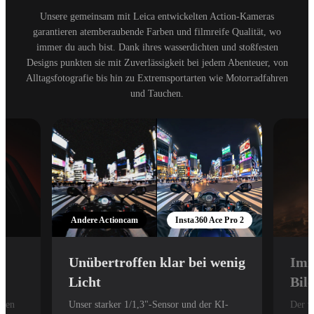
Unsere gemeinsam mit Leica entwickelten Action-Kameras
garantieren atemberaubende Farben und filmreife Qualität, wo
immer du auch bist. Dank ihres wasserdichten und stoßfesten
Designs punkten sie mit Zuverlässigkeit bei jedem Abenteuer, von
Alltagsfotografie bis hin zu Extremsportarten wie Motorradfahren
und Tauchen.
Andere Actioncam
Insta360 Ace Pro 2
Unübertroffen klar bei wenig
Imm
Licht
Bil
lten
Unser starker 1/1,3"-Sensor und der KI-
Der vi