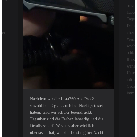
sowoh
haben
Tagsü
Detai
amera
überr
e
Wenn 
wechse
schle
flüss
wenig
Unter
mitte
Großst
immer
Nachdem wir die Insta360 Ace Pro 2
sowohl bei Tag als auch bei Nacht getestet
haben, sind wir schwer beeindruckt.
Tagsüber sind die Farben lebendig und die
Details scharf. Was uns aber wirklich
überrascht hat, war die Leistung bei Nacht.