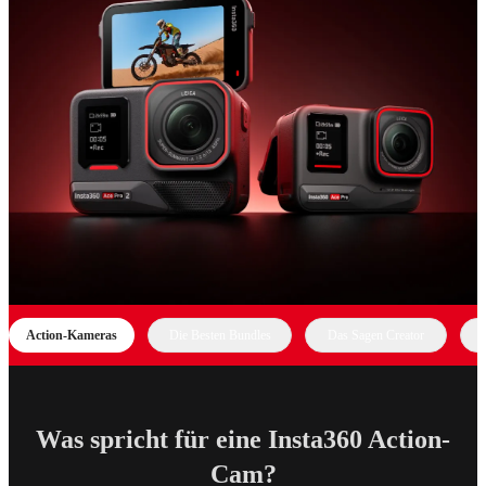
Action-Kameras
Die Besten Bundles
Das Sagen Creator
N
Was spricht für eine Insta360 Action-
Cam?