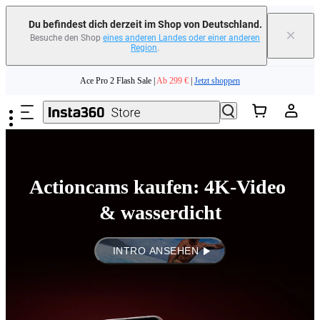
Du befindest dich derzeit im Shop von Deutschland.
×
Besuche den Shop
eines anderen Landes oder einer anderen
Region
.
Zum Hauptinhalt springen
Ace Pro 2 Flash Sale |
Ab 299 €
|
Jetzt shoppen
Tausche dein altes Gerät ein und erhalte Geld für deinen Neukauf.｜
Mehr
erfahren
Need shopping help? |
Chat with our experts now!
Actioncams kaufen: 4K-Video 
Ace Pro 2 Flash Sale |
Ab 299 €
|
Jetzt shoppen
& wasserdicht
INTRO ANSEHEN