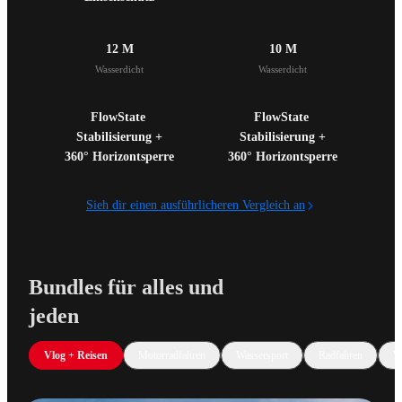
12 M
10 M
Wasserdicht
Wasserdicht
FlowState 
FlowState 
Stabilisierung +

Stabilisierung +

360° Horizontsperre
360° Horizontsperre
Sieh dir einen ausführlicheren Vergleich an
Bundles für alles und 
jeden
Vlog + Reisen
Motorradfahren
Wassersport
Radfahren
W