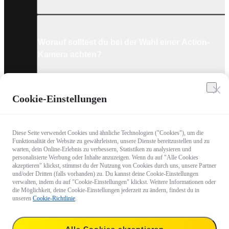
Worauf solltest du bei der Wahl einer Action-
Kamera achten?
Cookie-Einstellungen
Welches Zubehör ist für Action-Kameras
unerlässlich?
Diese Seite verwendet Cookies und ähnliche Technologien ("Cookies"), um die
Funktionalität der Website zu gewährleisten, unsere Dienste bereitzustellen und zu
warten, dein Online-Erlebnis zu verbessern, Statistiken zu analysieren und
personalisierte Werbung oder Inhalte anzuzeigen. Wenn du auf "Alle Cookies
akzeptieren" klickst, stimmst du der Nutzung von Cookies durch uns, unsere Partner
und/oder Dritten (falls vorhanden) zu. Du kannst deine Cookie-Einstellungen
Welche Technologien kommen bei den
verwalten, indem du auf "Cookie-Einstellungen" klickst. Weitere Informationen oder
neuesten Insta360 Action-Kameras zum
die Möglichkeit, deine Cookie-Einstellungen jederzeit zu ändern, findest du in
unseren
Cookie-Richtlinie
.
Einsatz?