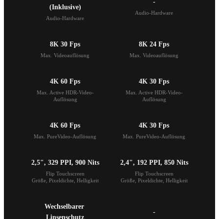
-
(Inklusive)
Audio-Hardware
Audio-Hardware
8K 30 Fps
8K 24 Fps
Max. Videoauflösung
Max. Videoauflösung
4K 60 Fps
4K 30 Fps
Max. Active HDR-Video-
Max. Active HDR-Video-
Auflösung
Auflösung
4K 60 Fps
4K 30 Fps
Max. PureVideo-Auflösung
Max. PureVideo-Auflösung
2,5", 329 PPI, 900 Nits
2,4", 192 PPI, 850 Nits
Flip Touchscreen

Flip Touchscreen

Größe, Pixeldichte, Helligkeit
Größe, Pixeldichte, Helligkeit
Wechselbarer 
-
Linsenschutz