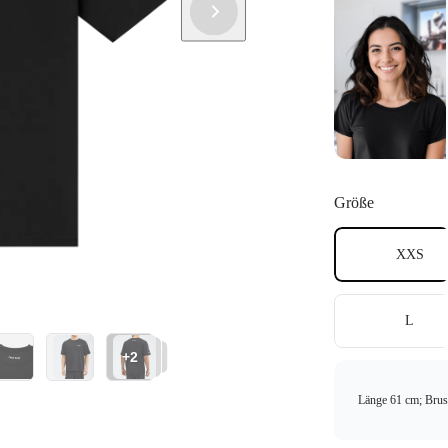
Größe
XXS
L
+2
Länge 61 cm; Brus