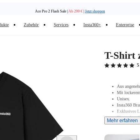
Ace Pro 2 Flash Sale |
Ab 299 €
|
Jetzt shoppen
dukte
Zubehör
Services
Insta360+
Enterprise
T-Shirt
5
Aus angeneh
Mit lockerem
Unisex.
Insta360 Bra
Exklusives L
Bitte schau d
Mehr erfahren
Größe kaufst