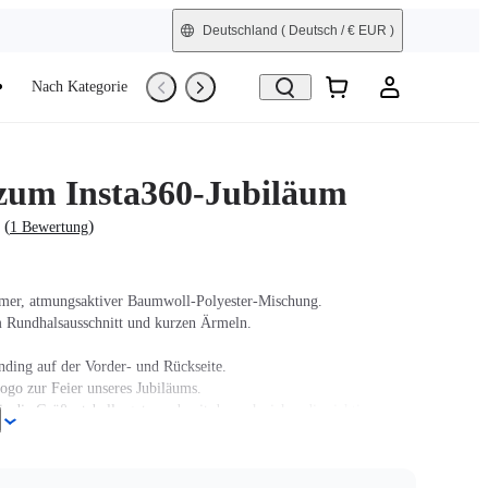
Deutschland
( Deutsch / € EUR )
Nach Kategorie
Trade-In
Generalüberholt
 zum Insta360-Jubiläum
(
)
1 Bewertung
mer, atmungsaktiver Baumwoll-Polyester-Mischung.
 Rundhalsausschnitt und kurzen Ärmeln.
nding auf der Vorder- und Rückseite.
ogo zur Feier unseres Jubiläums.
ir die Größentabelle gut an, damit du auch sicher die richtige
.