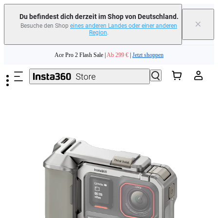
Du befindest dich derzeit im Shop von Deutschland.
×
Besuche den Shop
eines anderen Landes oder einer anderen
Region
.
Zum Hauptinhalt springen
Ace Pro 2 Flash Sale |
Ab 299 €
|
Jetzt shoppen
Tausche dein altes Gerät ein und erhalte Geld für deinen Neukauf.｜
Mehr
erfahren
Need shopping help? |
Chat with our experts now!
Ace Pro 2 Flash Sale |
Ab 299 €
|
Jetzt shoppen