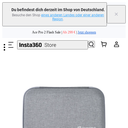
Du befindest dich derzeit im Shop von Deutschland.
×
Besuche den Shop
eines anderen Landes oder einer anderen
Region
.
Zum Hauptinhalt springen
Ace Pro 2 Flash Sale |
Ab 299 €
|
Jetzt shoppen
Tausche dein altes Gerät ein und erhalte Geld für deinen Neukauf.｜
Mehr
erfahren
Need shopping help? |
Chat with our experts now!
Ace Pro 2 Flash Sale |
Ab 299 €
|
Jetzt shoppen