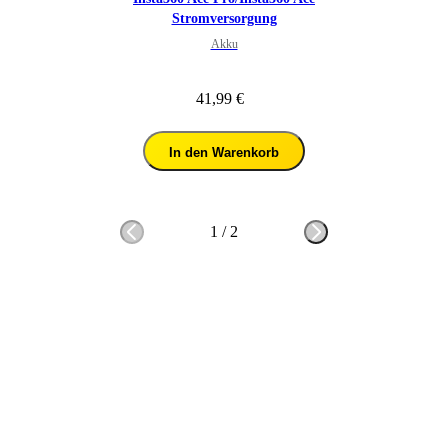
Stromversorgung
Akku
41,99 €
In den Warenkorb
1
/
2