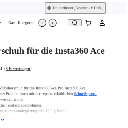
Deutschland
( Deutsch / € EUR )
Nach Kategorie
Trade-In
Generalüberholt
schuh für die Insta360 Ace
(
)
.4
8 Bewertungen
 Zubehörschuh für die Insta360 Ace Pro/Insta360 Ace.
ses Produkt muss mit der separat erhältlichen
Schnellspann-
rwendet werden.
icher, einfach abzunehmen.
aus Aluminiumlegierung und 12,9 g leicht.