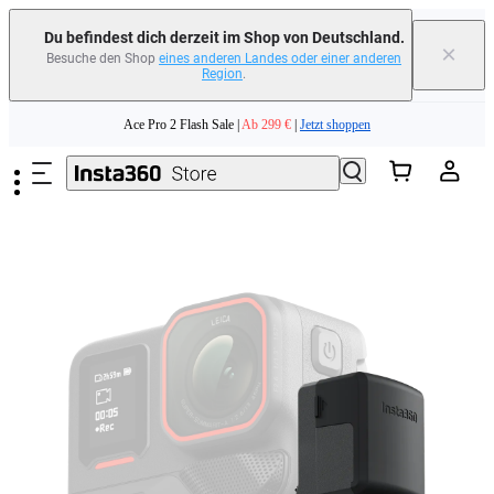
Du befindest dich derzeit im Shop von Deutschland.
×
Besuche den Shop
eines anderen Landes oder einer anderen
Region
.
Zum Hauptinhalt springen
Ace Pro 2 Flash Sale |
Ab 299 €
|
Jetzt shoppen
Tausche dein altes Gerät ein und erhalte Geld für deinen Neukauf.｜
Mehr
erfahren
Need shopping help? |
Chat with our experts now!
Ace Pro 2 Flash Sale |
Ab 299 €
|
Jetzt shoppen