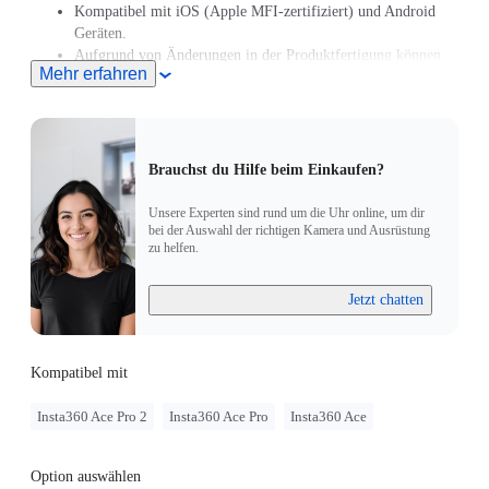
Kompatibel mit iOS (Apple MFI-zertifiziert) und Android
Geräten.
Aufgrund von Änderungen in der Produktfertigung können
Mehr erfahren
die Kompatibilitätsinformationen auf der Produktverpackung
veraltet sein.Dieses Produkt ist auch mit der Insta360 Ace Pro
2/Insta360 Ace Pro/Insta360 Ace kompatibel.
Brauchst du Hilfe beim Einkaufen?
Unsere Experten sind rund um die Uhr online, um dir
bei der Auswahl der richtigen Kamera und Ausrüstung
zu helfen.
Jetzt chatten
Kompatibel mit
Insta360 Ace Pro 2
Insta360 Ace Pro
Insta360 Ace
Option auswählen