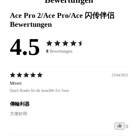
Ace Pro 2/Ace Pro/Ace 闪传伴侣
Bewertungen
4.5
8
Bewertungen
23/04/2025
Mtvert
Quick Reader für die Insta360 Ace Serie
傳輸利器
方便好用
0