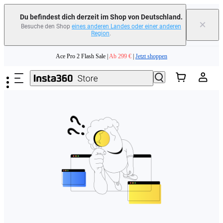
erfahren
Du befindest dich derzeit im Shop von Deutschland.
×
Besuche den Shop
eines anderen Landes oder einer anderen
Region
.
Need shopping help? |
Chat with our experts now!
Zum Hauptinhalt springen
Ace Pro 2 Flash Sale |
Ab 299 €
|
Jetzt shoppen