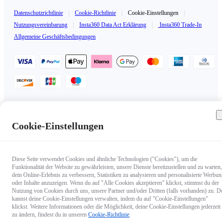
Datenschutzrichtlinie
|
Cookie-Richtlinie
|
Cookie-Einstellungen
|
Nutzungsvereinbarung
|
Insta360 Data Act Erklärung
|
Insta360 Trade-In
Allgemeine Geschäftsbedingungen
Deutschland（Deutsch / €EUR）
Copyright © 2025 Insta360 All rights reserved.
Cookie-Einstellungen
Diese Seite verwendet Cookies und ähnliche Technologien ("Cookies"), um die
Funktionalität der Website zu gewährleisten, unsere Dienste bereitzustellen und zu warten,
dein Online-Erlebnis zu verbessern, Statistiken zu analysieren und personalisierte Werbu
oder Inhalte anzuzeigen. Wenn du auf "Alle Cookies akzeptieren" klickst, stimmst du der
Nutzung von Cookies durch uns, unsere Partner und/oder Dritten (falls vorhanden) zu. D
kannst deine Cookie-Einstellungen verwalten, indem du auf "Cookie-Einstellungen"
klickst. Weitere Informationen oder die Möglichkeit, deine Cookie-Einstellungen jederzeit
zu ändern, findest du in unseren
Cookie-Richtlinie
.