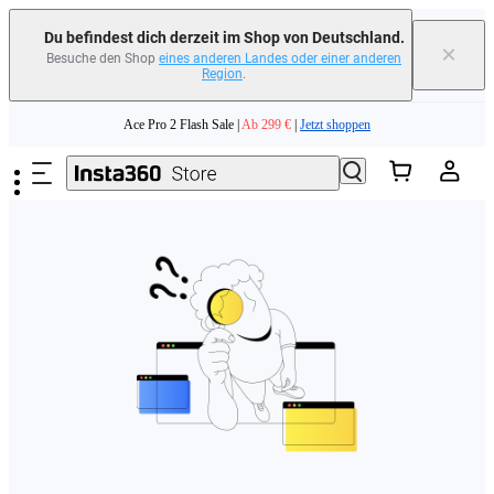
erfahren
Du befindest dich derzeit im Shop von Deutschland.
×
Besuche den Shop
eines anderen Landes oder einer anderen
Region
.
Need shopping help? |
Chat with our experts now!
Zum Hauptinhalt springen
Ace Pro 2 Flash Sale |
Ab 299 €
|
Jetzt shoppen