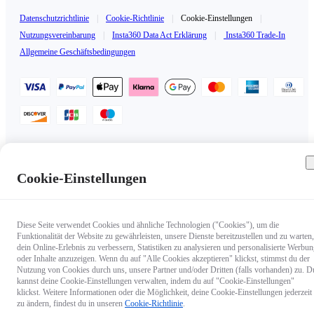
Datenschutzrichtlinie
|
Cookie-Richtlinie
|
Cookie-Einstellungen
|
Nutzungsvereinbarung
|
Insta360 Data Act Erklärung
|
Insta360 Trade-In
Allgemeine Geschäftsbedingungen
Deutschland（Deutsch / €EUR）
Copyright © 2025 Insta360 All rights reserved.
Cookie-Einstellungen
Diese Seite verwendet Cookies und ähnliche Technologien ("Cookies"), um die
Funktionalität der Website zu gewährleisten, unsere Dienste bereitzustellen und zu warten,
dein Online-Erlebnis zu verbessern, Statistiken zu analysieren und personalisierte Werbu
oder Inhalte anzuzeigen. Wenn du auf "Alle Cookies akzeptieren" klickst, stimmst du der
Nutzung von Cookies durch uns, unsere Partner und/oder Dritten (falls vorhanden) zu. D
kannst deine Cookie-Einstellungen verwalten, indem du auf "Cookie-Einstellungen"
klickst. Weitere Informationen oder die Möglichkeit, deine Cookie-Einstellungen jederzeit
zu ändern, findest du in unseren
Cookie-Richtlinie
.