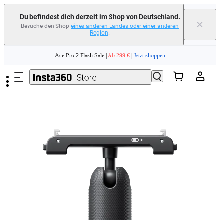
Du befindest dich derzeit im Shop von Deutschland.
×
Besuche den Shop
eines anderen Landes oder einer anderen
Region
.
Zum Hauptinhalt springen
Ace Pro 2 Flash Sale |
Ab 299 €
|
Jetzt shoppen
Tausche dein altes Gerät ein und erhalte Geld für deinen Neukauf.｜
Mehr
erfahren
Need shopping help? |
Chat with our experts now!
Ace Pro 2 Flash Sale |
Ab 299 €
|
Jetzt shoppen