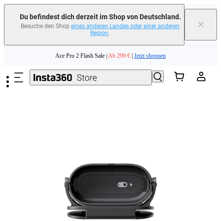
Du befindest dich derzeit im Shop von Deutschland.
×
Besuche den Shop
eines anderen Landes oder einer anderen
Region
.
Zum Hauptinhalt springen
Ace Pro 2 Flash Sale |
Ab 299 €
|
Jetzt shoppen
Tausche dein altes Gerät ein und erhalte Geld für deinen Neukauf.｜
Mehr
erfahren
Need shopping help? |
Chat with our experts now!
Ace Pro 2 Flash Sale |
Ab 299 €
|
Jetzt shoppen