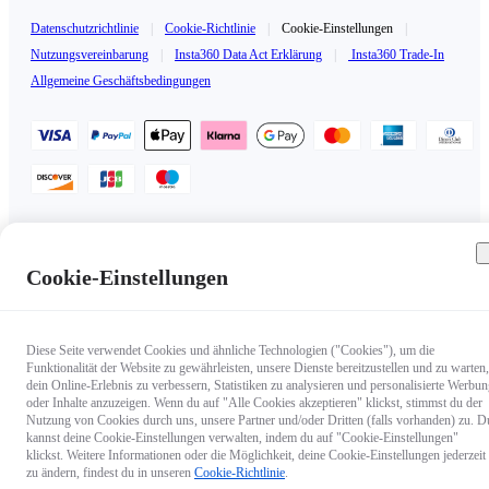
Datenschutzrichtlinie
|
Cookie-Richtlinie
|
Cookie-Einstellungen
|
Nutzungsvereinbarung
|
Insta360 Data Act Erklärung
|
Insta360 Trade-In
Allgemeine Geschäftsbedingungen
Deutschland（Deutsch / €EUR）
Copyright © 2025 Insta360 All rights reserved.
Cookie-Einstellungen
Diese Seite verwendet Cookies und ähnliche Technologien ("Cookies"), um die
Funktionalität der Website zu gewährleisten, unsere Dienste bereitzustellen und zu warten,
dein Online-Erlebnis zu verbessern, Statistiken zu analysieren und personalisierte Werbu
oder Inhalte anzuzeigen. Wenn du auf "Alle Cookies akzeptieren" klickst, stimmst du der
Nutzung von Cookies durch uns, unsere Partner und/oder Dritten (falls vorhanden) zu. D
kannst deine Cookie-Einstellungen verwalten, indem du auf "Cookie-Einstellungen"
klickst. Weitere Informationen oder die Möglichkeit, deine Cookie-Einstellungen jederzeit
zu ändern, findest du in unseren
Cookie-Richtlinie
.