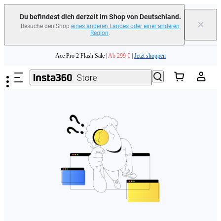
erfahren
Du befindest dich derzeit im Shop von Deutschland.
×
Besuche den Shop
eines anderen Landes oder einer anderen
Region
.
Need shopping help? |
Chat with our experts now!
Zum Hauptinhalt springen
Ace Pro 2 Flash Sale |
Ab 299 €
|
Jetzt shoppen