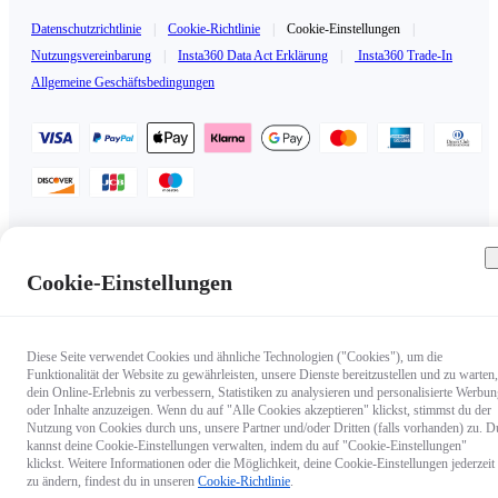
Datenschutzrichtlinie
|
Cookie-Richtlinie
|
Cookie-Einstellungen
|
Nutzungsvereinbarung
|
Insta360 Data Act Erklärung
|
Insta360 Trade-In
Allgemeine Geschäftsbedingungen
Deutschland（Deutsch / €EUR）
Copyright © 2025 Insta360 All rights reserved.
Cookie-Einstellungen
Diese Seite verwendet Cookies und ähnliche Technologien ("Cookies"), um die
Funktionalität der Website zu gewährleisten, unsere Dienste bereitzustellen und zu warten,
dein Online-Erlebnis zu verbessern, Statistiken zu analysieren und personalisierte Werbu
oder Inhalte anzuzeigen. Wenn du auf "Alle Cookies akzeptieren" klickst, stimmst du der
Nutzung von Cookies durch uns, unsere Partner und/oder Dritten (falls vorhanden) zu. D
kannst deine Cookie-Einstellungen verwalten, indem du auf "Cookie-Einstellungen"
klickst. Weitere Informationen oder die Möglichkeit, deine Cookie-Einstellungen jederzeit
zu ändern, findest du in unseren
Cookie-Richtlinie
.