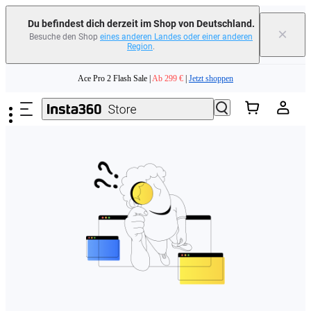
erfahren
Du befindest dich derzeit im Shop von Deutschland.
×
Besuche den Shop
eines anderen Landes oder einer anderen
Region
.
Need shopping help? |
Chat with our experts now!
Zum Hauptinhalt springen
Ace Pro 2 Flash Sale |
Ab 299 €
|
Jetzt shoppen