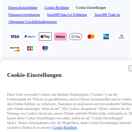
Datenschutzrichtlinie
|
Cookie-Richtlinie
|
Cookie-Einstellungen
|
Nutzungsvereinbarung
|
Insta360 Data Act Erklärung
|
Insta360 Trade-In
Allgemeine Geschäftsbedingungen
Deutschland（Deutsch / €EUR）
Copyright © 2025 Insta360 All rights reserved.
Cookie-Einstellungen
Diese Seite verwendet Cookies und ähnliche Technologien ("Cookies"), um die
Funktionalität der Website zu gewährleisten, unsere Dienste bereitzustellen und zu warten,
dein Online-Erlebnis zu verbessern, Statistiken zu analysieren und personalisierte Werbu
oder Inhalte anzuzeigen. Wenn du auf "Alle Cookies akzeptieren" klickst, stimmst du der
Nutzung von Cookies durch uns, unsere Partner und/oder Dritten (falls vorhanden) zu. D
kannst deine Cookie-Einstellungen verwalten, indem du auf "Cookie-Einstellungen"
klickst. Weitere Informationen oder die Möglichkeit, deine Cookie-Einstellungen jederzeit
zu ändern, findest du in unseren
Cookie-Richtlinie
.