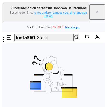
erfahren
Du befindest dich derzeit im Shop von Deutschland.
×
Besuche den Shop
eines anderen Landes oder einer anderen
Region
.
Need shopping help? |
Chat with our experts now!
Zum Hauptinhalt springen
Ace Pro 2 Flash Sale |
Ab 299 €
|
Jetzt shoppen