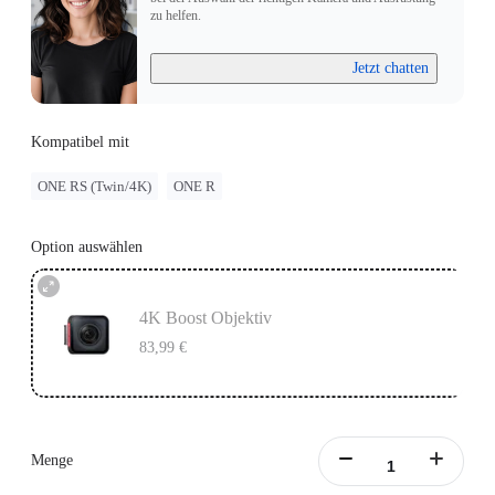
zu helfen.
Jetzt chatten
Kompatibel mit
ONE RS (Twin/4K)
ONE R
Option auswählen
4K Boost Objektiv
83,99 €
Menge