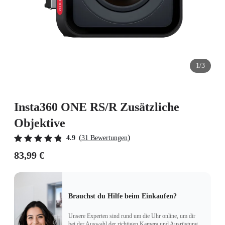
1/3
Insta360 ONE RS/R Zusätzliche
Objektive
(
)
4.9
31 Bewertungen
83,99 €
Brauchst du Hilfe beim Einkaufen?
Unsere Experten sind rund um die Uhr online, um dir
bei der Auswahl der richtigen Kamera und Ausrüstung