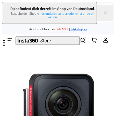
erfahren
Du befindest dich derzeit im Shop von Deutschland.
×
Besuche den Shop
eines anderen Landes oder einer anderen
Region
.
Need shopping help? |
Chat with our experts now!
Zum Hauptinhalt springen
Ace Pro 2 Flash Sale |
Ab 299 €
|
Jetzt shoppen