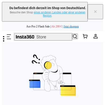
erfahren
Du befindest dich derzeit im Shop von Deutschland.
×
Besuche den Shop
eines anderen Landes oder einer anderen
Region
.
Need shopping help? |
Chat with our experts now!
Zum Hauptinhalt springen
Ace Pro 2 Flash Sale |
Ab 299 €
|
Jetzt shoppen