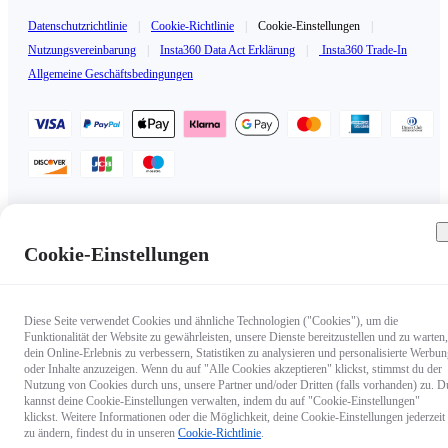
Datenschutzrichtlinie
|
Cookie-Richtlinie
|
Cookie-Einstellungen
|
Nutzungsvereinbarung
|
Insta360 Data Act Erklärung
|
Insta360 Trade-In
Allgemeine Geschäftsbedingungen
Deutschland（Deutsch / €EUR）
Copyright © 2025 Insta360 All rights reserved.
Cookie-Einstellungen
Diese Seite verwendet Cookies und ähnliche Technologien ("Cookies"), um die
Funktionalität der Website zu gewährleisten, unsere Dienste bereitzustellen und zu warten,
dein Online-Erlebnis zu verbessern, Statistiken zu analysieren und personalisierte Werbu
oder Inhalte anzuzeigen. Wenn du auf "Alle Cookies akzeptieren" klickst, stimmst du der
Nutzung von Cookies durch uns, unsere Partner und/oder Dritten (falls vorhanden) zu. D
kannst deine Cookie-Einstellungen verwalten, indem du auf "Cookie-Einstellungen"
klickst. Weitere Informationen oder die Möglichkeit, deine Cookie-Einstellungen jederzeit
zu ändern, findest du in unseren
Cookie-Richtlinie
.