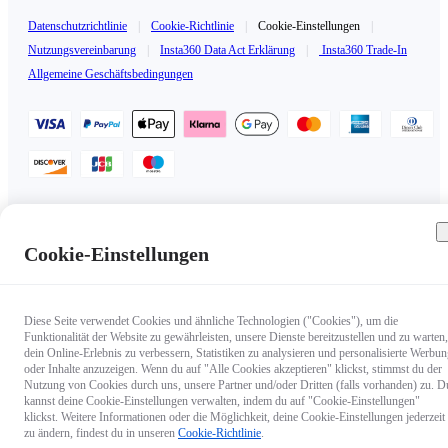
Datenschutzrichtlinie
|
Cookie-Richtlinie
|
Cookie-Einstellungen
|
Nutzungsvereinbarung
|
Insta360 Data Act Erklärung
|
Insta360 Trade-In
Allgemeine Geschäftsbedingungen
Deutschland（Deutsch / €EUR）
Copyright © 2025 Insta360 All rights reserved.
Cookie-Einstellungen
Diese Seite verwendet Cookies und ähnliche Technologien ("Cookies"), um die
Funktionalität der Website zu gewährleisten, unsere Dienste bereitzustellen und zu warten,
dein Online-Erlebnis zu verbessern, Statistiken zu analysieren und personalisierte Werbu
oder Inhalte anzuzeigen. Wenn du auf "Alle Cookies akzeptieren" klickst, stimmst du der
Nutzung von Cookies durch uns, unsere Partner und/oder Dritten (falls vorhanden) zu. D
kannst deine Cookie-Einstellungen verwalten, indem du auf "Cookie-Einstellungen"
klickst. Weitere Informationen oder die Möglichkeit, deine Cookie-Einstellungen jederzeit
zu ändern, findest du in unseren
Cookie-Richtlinie
.