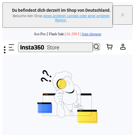
erfahren
Du befindest dich derzeit im Shop von Deutschland.
×
Besuche den Shop
eines anderen Landes oder einer anderen
Region
.
Need shopping help? |
Chat with our experts now!
Zum Hauptinhalt springen
Ace Pro 2 Flash Sale |
Ab 299 €
|
Jetzt shoppen