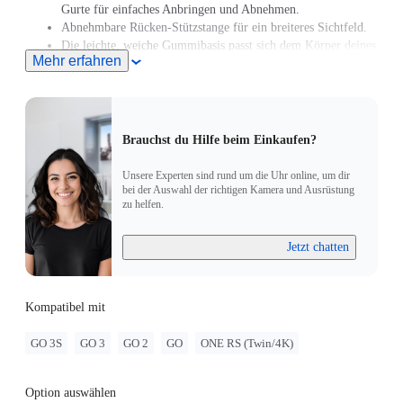
Gurte für einfaches Anbringen und Abnehmen.
Abnehmbare Rücken-Stützstange für ein breiteres Sichtfeld.
Die leichte, weiche Gummibasis passt sich dem Körper deines
Mehr erfahren
Tieres für einen angenehmen Sitz an und hält die Kamera
sicher.
Für die Verwendung mit der GO/GO 2 musst du allerdings
einen Adapter mit einer 2-Zinken-Befestigung kaufen.
Brauchst du Hilfe beim Einkaufen?
Unsere Experten sind rund um die Uhr online, um dir
bei der Auswahl der richtigen Kamera und Ausrüstung
zu helfen.
Jetzt chatten
Kompatibel mit
GO 3S
GO 3
GO 2
GO
ONE RS (Twin/4K)
Option auswählen