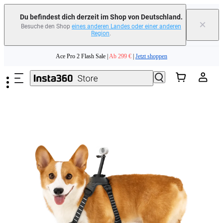
Du befindest dich derzeit im Shop von Deutschland.
×
Besuche den Shop
eines anderen Landes oder einer anderen
Region
.
Zum Hauptinhalt springen
Ace Pro 2 Flash Sale |
Ab 299 €
|
Jetzt shoppen
Tausche dein altes Gerät ein und erhalte Geld für deinen Neukauf.｜
Mehr
erfahren
Need shopping help? |
Chat with our experts now!
Ace Pro 2 Flash Sale |
Ab 299 €
|
Jetzt shoppen