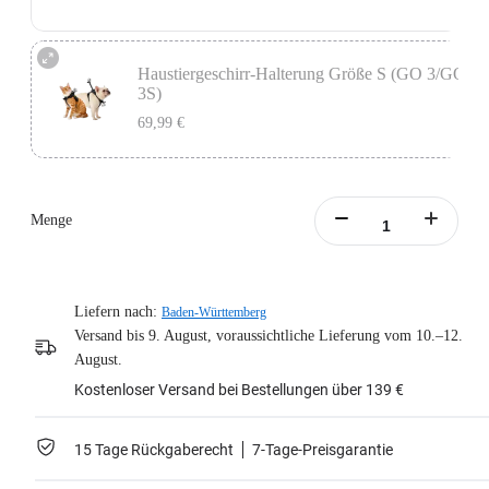
Enthält die GO Ultra Action-Halterung, die zur Befestigung deiner Kamera an
der Haustierweste konzipiert ist.
Haustiergeschirr-Halterung Größe S (GO 3/GO
3S)
Mehr erfahren
69,99 €
Enthält das Vertikale & Horizontale Action-Halterungs-Set, das zur
Befestigung deiner Kamera an der Haustierweste konzipiert ist.
Menge
Mehr erfahren
Liefern nach:
Baden-Württemberg
Versand bis 9. August, voraussichtliche Lieferung vom 10.–12.
August.
Kostenloser Versand bei Bestellungen über 139 €
15 Tage Rückgaberecht
7-Tage-Preisgarantie