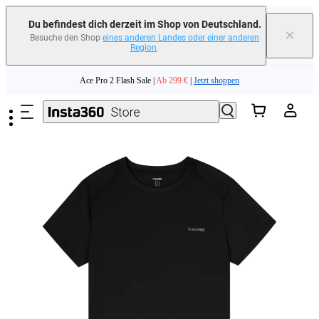
Du befindest dich derzeit im Shop von Deutschland.
×
Besuche den Shop
eines anderen Landes oder einer anderen
Region
.
Zum Hauptinhalt springen
Ace Pro 2 Flash Sale |
Ab 299 €
|
Jetzt shoppen
Tausche dein altes Gerät ein und erhalte Geld für deinen Neukauf.｜
Mehr
erfahren
Need shopping help? |
Chat with our experts now!
Ace Pro 2 Flash Sale |
Ab 299 €
|
Jetzt shoppen