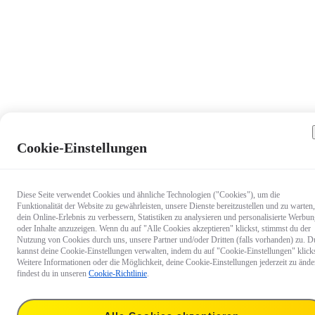
Cookie-Einstellungen
Diese Seite verwendet Cookies und ähnliche Technologien ("Cookies"), um die
Funktionalität der Website zu gewährleisten, unsere Dienste bereitzustellen und zu warten,
dein Online-Erlebnis zu verbessern, Statistiken zu analysieren und personalisierte Werbu
oder Inhalte anzuzeigen. Wenn du auf "Alle Cookies akzeptieren" klickst, stimmst du der
Nutzung von Cookies durch uns, unsere Partner und/oder Dritten (falls vorhanden) zu. D
kannst deine Cookie-Einstellungen verwalten, indem du auf "Cookie-Einstellungen" klicks
Weitere Informationen oder die Möglichkeit, deine Cookie-Einstellungen jederzeit zu ände
findest du in unseren
Cookie-Richtlinie
.
38,99 €
Liefern nach:
Baden-Württe
Versand bis 11. August, voraussichtliche Lieferung vom 14.–16. August.