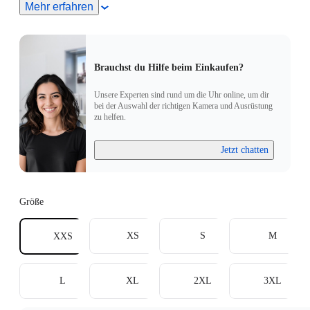
Mehr erfahren
größer als deine normale Größe bestellen. Präzise Maße
findest du in der Größentabelle.
Brauchst du Hilfe beim Einkaufen?
Unsere Experten sind rund um die Uhr online, um dir
bei der Auswahl der richtigen Kamera und Ausrüstung
zu helfen.
Jetzt chatten
Größe
XS
S
M
XXS
L
XL
2XL
3XL