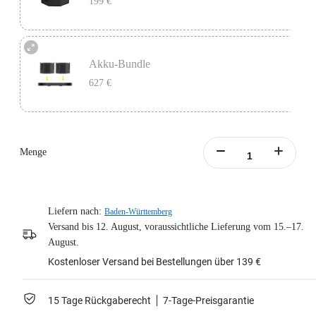
199 €
Der Akku liefert 45 Minuten, perfekt als Ersatz bei längeren Aufnahmen.
Enthält 1x Insta360 Titan Akku.
Akku-Bundle
627 €
Mehr erfahren
Das Akku-Bundle enthält 1x Insta360 Titan Ladestation und 2x Insta360 Titan
Akku.
Menge
Mehr erfahren
Liefern nach:
Baden-Württemberg
Versand bis 12. August, voraussichtliche Lieferung vom 15.–17.
August.
Kostenloser Versand bei Bestellungen über 139 €
15 Tage Rückgaberecht
7-Tage-Preisgarantie