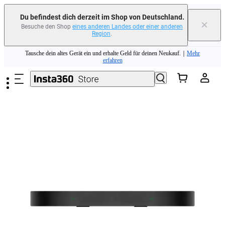
Du befindest dich derzeit im Shop von Deutschland.
×
Besuche den Shop
eines anderen Landes oder einer anderen
Region
.
Zum Hauptinhalt springen
Tausche dein altes Gerät ein und erhalte Geld für deinen Neukauf.｜
Mehr
erfahren
Need shopping help? |
Chat with our experts now!
Tausche dein altes Gerät ein und erhalte Geld für deinen Neukauf.｜
Mehr
erfahren