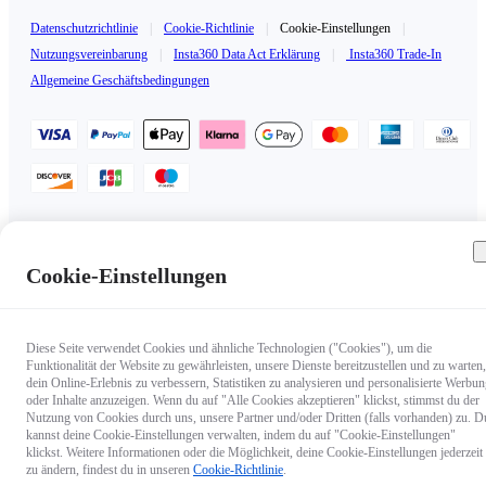
Datenschutzrichtlinie
|
Cookie-Richtlinie
|
Cookie-Einstellungen
|
Nutzungsvereinbarung
|
Insta360 Data Act Erklärung
|
Insta360 Trade-In
Allgemeine Geschäftsbedingungen
Deutschland（Deutsch / €EUR）
Copyright © 2025 Insta360 All rights reserved.
Cookie-Einstellungen
Diese Seite verwendet Cookies und ähnliche Technologien ("Cookies"), um die
Funktionalität der Website zu gewährleisten, unsere Dienste bereitzustellen und zu warten,
dein Online-Erlebnis zu verbessern, Statistiken zu analysieren und personalisierte Werbu
oder Inhalte anzuzeigen. Wenn du auf "Alle Cookies akzeptieren" klickst, stimmst du der
Nutzung von Cookies durch uns, unsere Partner und/oder Dritten (falls vorhanden) zu. D
kannst deine Cookie-Einstellungen verwalten, indem du auf "Cookie-Einstellungen"
klickst. Weitere Informationen oder die Möglichkeit, deine Cookie-Einstellungen jederzeit
zu ändern, findest du in unseren
Cookie-Richtlinie
.