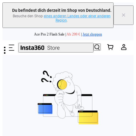
erfahren
Du befindest dich derzeit im Shop von Deutschland.
×
Besuche den Shop
eines anderen Landes oder einer anderen
Region
.
Need shopping help? |
Chat with our experts now!
Zum Hauptinhalt springen
Ace Pro 2 Flash Sale |
Ab 299 €
|
Jetzt shoppen