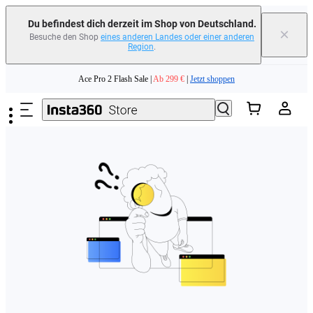
erfahren
Du befindest dich derzeit im Shop von Deutschland.
×
Besuche den Shop
eines anderen Landes oder einer anderen
Region
.
Need shopping help? |
Chat with our experts now!
Zum Hauptinhalt springen
Ace Pro 2 Flash Sale |
Ab 299 €
|
Jetzt shoppen