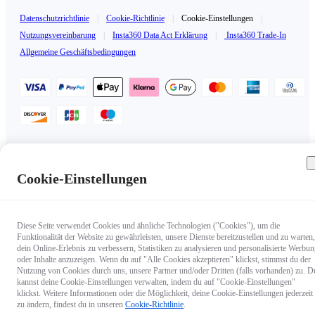
Datenschutzrichtlinie
|
Cookie-Richtlinie
|
Cookie-Einstellungen
|
Nutzungsvereinbarung
|
Insta360 Data Act Erklärung
|
Insta360 Trade-In
Allgemeine Geschäftsbedingungen
Deutschland（Deutsch / €EUR）
Copyright © 2025 Insta360 All rights reserved.
Cookie-Einstellungen
Diese Seite verwendet Cookies und ähnliche Technologien ("Cookies"), um die
Funktionalität der Website zu gewährleisten, unsere Dienste bereitzustellen und zu warten,
dein Online-Erlebnis zu verbessern, Statistiken zu analysieren und personalisierte Werbu
oder Inhalte anzuzeigen. Wenn du auf "Alle Cookies akzeptieren" klickst, stimmst du der
Nutzung von Cookies durch uns, unsere Partner und/oder Dritten (falls vorhanden) zu. D
kannst deine Cookie-Einstellungen verwalten, indem du auf "Cookie-Einstellungen"
klickst. Weitere Informationen oder die Möglichkeit, deine Cookie-Einstellungen jederzeit
zu ändern, findest du in unseren
Cookie-Richtlinie
.