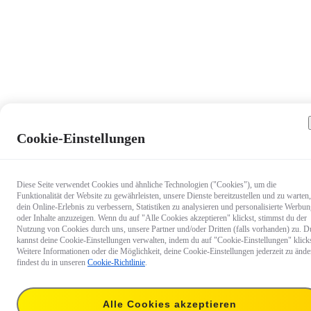
Cookie-Einstellungen
Diese Seite verwendet Cookies und ähnliche Technologien ("Cookies"), um die
Funktionalität der Website zu gewährleisten, unsere Dienste bereitzustellen und zu warten,
dein Online-Erlebnis zu verbessern, Statistiken zu analysieren und personalisierte Werbu
oder Inhalte anzuzeigen. Wenn du auf "Alle Cookies akzeptieren" klickst, stimmst du der
Nutzung von Cookies durch uns, unsere Partner und/oder Dritten (falls vorhanden) zu. D
kannst deine Cookie-Einstellungen verwalten, indem du auf "Cookie-Einstellungen" klicks
Weitere Informationen oder die Möglichkeit, deine Cookie-Einstellungen jederzeit zu ände
findest du in unseren
Cookie-Richtlinie
.
8,99 €
Liefern nach:
Baden-Württe
Versand bis 10. August, voraussichtliche Lieferung vom 10.–12. August.
Alle Cookies akzeptieren