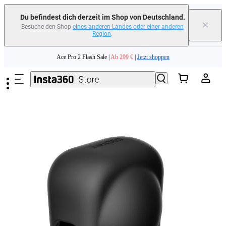
erfahren
Du befindest dich derzeit im Shop von Deutschland.
×
Besuche den Shop
eines anderen Landes oder einer anderen
Region
.
Need shopping help? |
Chat with our experts now!
Zum Hauptinhalt springen
Ace Pro 2 Flash Sale |
Ab 299 €
|
Jetzt shoppen