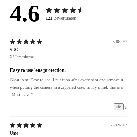
4.6
121
Bewertungen
28/10/2022
SRC
X3 Linsenkappe
Easy to use lens protection.
Great item. Easy to use. I put it on after every shot and remove it 
when putting the camera in a zippered case. In my mind, this is a 
"Must Have"!
6
22/12/2025
Ume