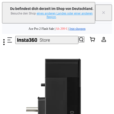
Du befindest dich derzeit im Shop von Deutschland.
×
Besuche den Shop
eines anderen Landes oder einer anderen
Region
.
Zum Hauptinhalt springen
Ace Pro 2 Flash Sale |
Ab 299 €
|
Jetzt shoppen
Tausche dein altes Gerät ein und erhalte Geld für deinen Neukauf.｜
Mehr
erfahren
Need shopping help? |
Chat with our experts now!
Ace Pro 2 Flash Sale |
Ab 299 €
|
Jetzt shoppen