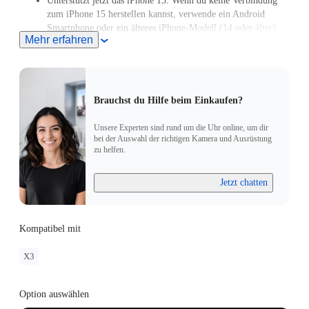
Unterstützt jetzt das iPhone 15. Wenn du keine Verbindung
zum iPhone 15 herstellen kannst, verwende ein Android
Smartphone oder ein älteres iPhone-Modell (14 oder älter),
Mehr erfahren
um die Quick Reader-Firmware auf die neueste Version und
die X3 Firmware auf Version 1.0.87 oder höher zu
aktualisieren.
Brauchst du Hilfe beim Einkaufen?
Unsere Experten sind rund um die Uhr online, um dir
bei der Auswahl der richtigen Kamera und Ausrüstung
zu helfen.
Jetzt chatten
Kompatibel mit
X3
Option auswählen