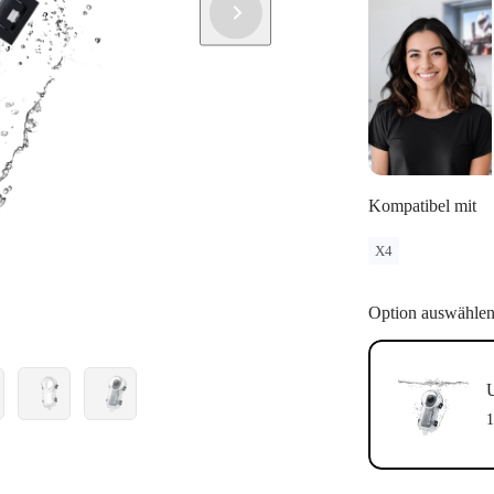
Kompatibel mit
X4
Option auswähle
U
1