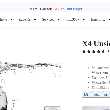
Ace Pro 2 Flash Sale |
Ab 299 €
|
Jetzt shoppen
dukte
Zubehör
Services
Insta360+
Enterprise
X4 Unsi
4
Vollkommen u
Wasser ermög
Nahtloses Un
Wasserdicht 
Kristallklare
Verwende es 
Mehr erfahren
Perspektiven