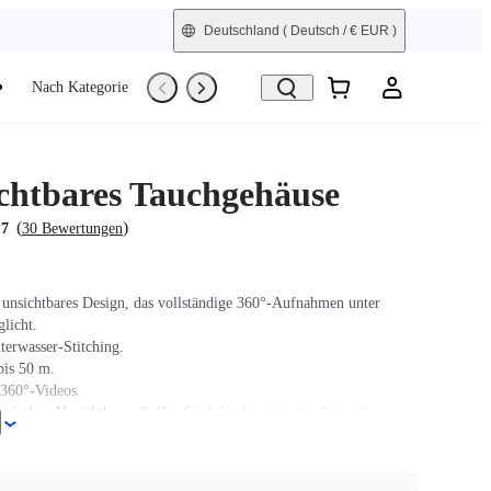
Deutschland
( Deutsch / € EUR )
Nach Kategorie
Trade-In
Generalüberholt
chtbares Tauchgehäuse
(
)
.7
30 Bewertungen
nsichtbares Design, das vollständige 360°-Aufnahmen unter
licht.
terwasser-Stitching.
bis 50 m.
 360°-Videos.
mit dem Unsichtbaren Selfie-Stick für fantastische Third-Person-
.