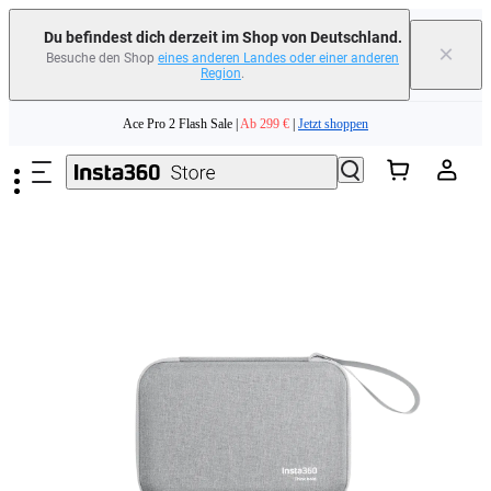
erfahren
Du befindest dich derzeit im Shop von Deutschland.
×
Besuche den Shop
eines anderen Landes oder einer anderen
Region
.
Need shopping help? |
Chat with our experts now!
Zum Hauptinhalt springen
Ace Pro 2 Flash Sale |
Ab 299 €
|
Jetzt shoppen