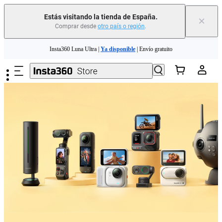
Estás visitando la tienda de España.
×
Comprar desde
otro país o región
.
Saltar al contenido principal
Insta360 Luna Ultra |
Ya disponible
| Envío gratuito
Cambia tu antiguo dispositivo por dinero para tu nueva compra.｜
Más
información
Need shopping help? |
Chat with our experts now!
Insta360 Luna Ultra |
Ya disponible
| Envío gratuito