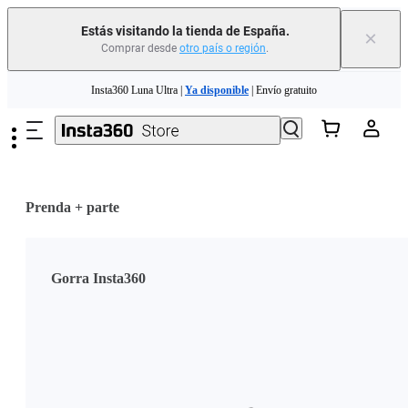
Estás visitando la tienda de España.
×
Comprar desde
otro país o región
.
Saltar al contenido principal
Insta360 Luna Ultra |
Ya disponible
| Envío gratuito
Cambia tu antiguo dispositivo por dinero para tu nueva compra.｜
Más
información
Need shopping help? |
Chat with our experts now!
Prenda + parte
Insta360 Luna Ultra |
Ya disponible
| Envío gratuito
Gorra Insta360