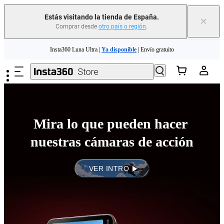
Estás visitando la tienda de España.
×
Comprar desde
otro país o región
.
Saltar al contenido principal
Insta360 Luna Ultra |
Ya disponible
| Envío gratuito
Cambia tu antiguo dispositivo por dinero para tu nueva compra.｜
Más
información
Need shopping help? |
Chat with our experts now!
Mira lo que pueden hacer 
Insta360 Luna Ultra |
Ya disponible
| Envío gratuito
nuestras cámaras de acción
VER INTRO