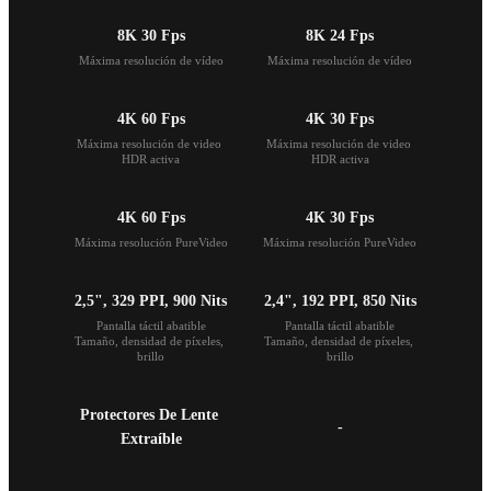
8K 30 Fps
8K 24 Fps
Máxima resolución de vídeo
Máxima resolución de vídeo
4K 60 Fps
4K 30 Fps
Máxima resolución de video 
Máxima resolución de video 
HDR activa
HDR activa
4K 60 Fps
4K 30 Fps
Máxima resolución PureVideo
Máxima resolución PureVideo
2,5", 329 PPI, 900 Nits
2,4", 192 PPI, 850 Nits
Pantalla táctil abatible

Pantalla táctil abatible

Tamaño, densidad de píxeles, 
Tamaño, densidad de píxeles, 
brillo
brillo
Protectores De Lente 
-
Extraíble