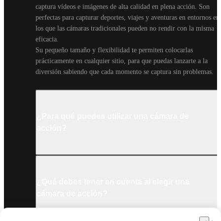
captura vídeos e imágenes de alta calidad en plena acción. Son 
perfectas para capturar deportes, viajes y aventuras en entornos en 
los que las cámaras tradicionales pueden no rendir con la misma 
eficacia.

Su pequeño tamaño y flexibilidad te permiten colocarlas 
prácticamente en cualquier sitio, para que puedas lanzarte a la 
diversión sabiendo que cada momento se captura sin problemas.
¿Para qué puedes utilizar una cámara de
acción?
¿Qué debes tener en cuenta al elegir una
cámara de acción?