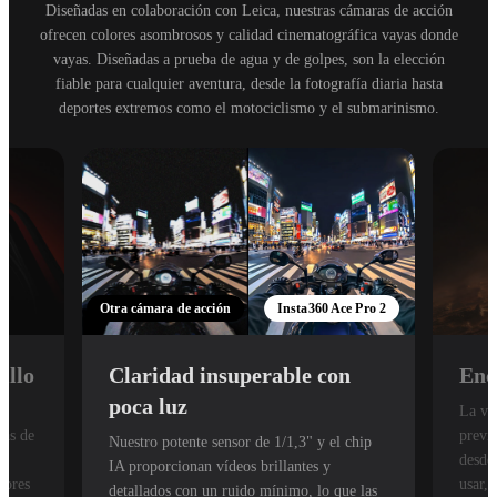
Diseñadas en colaboración con Leica, nuestras cámaras de acción
ofrecen colores asombrosos y calidad cinematográfica vayas donde
vayas. Diseñadas a prueba de agua y de golpes, son la elección
fiable para cualquier aventura, desde la fotografía diaria hasta
deportes extremos como el motociclismo y el submarinismo.
Otra cámara de acción
Insta360 Ace Pro 2
illo
Claridad insuperable con
Enc
poca luz
La ver
ras de
previ
Nuestro potente sensor de 1/1,3" y el chip
desde
IA proporcionan vídeos brillantes y
lores
usar, 
detallados con un ruido mínimo, lo que las