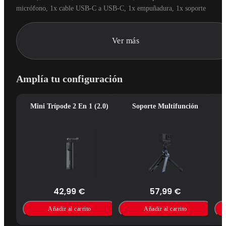
micrófono, 1x cable USB-C a USB-C, 1x empuñadura, 1x soporte 
multifuncional, 1x botón de obturador para zapata fría, 1x 
capuchón decorativo para zapata fría y 1x correa de muñeca.
Ver más
Amplía tu configuración
Mini Trípode 2 En 1 (2.0)
Soporte Multifunción
42,99 €
57,99 €
Añadir al carrito
Añadir al carrito