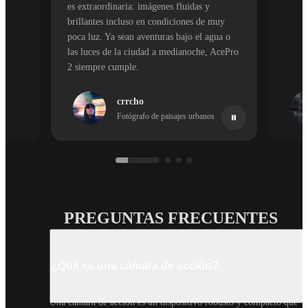
es extraordinaria: imágenes fluidas y
brillantes incluso en condiciones de muy
poca luz. Ya sean aventuras bajo el agua o
las luces de la ciudad a medianoche, AcePro
2 siempre cumple.
crrcho
no
Fotógrafo de paisajes urbanos
PREGUNTAS FRECUENTES
¿Qué es una cámara de acción?
Una cámara de acción es un dispositivo robusto y compacto que 