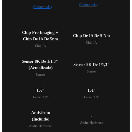
Conoce más
Conoce más
Chip Pro Imaging + 
Chip De IA De 5 Nm
Chip De IA De 5nm
Chip IA
Chip IA
Sensor 8K De 1/1,3" 

Sensor 8K De 1/1,3"
(Actualizado)
Sensor
Sensor
157°
151°
Lente FOV
Lente FOV
Antiviento

-
(Incluido)
Audio Hardware
Audio Hardware