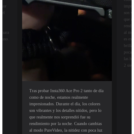
ejor
impres
 el
son vi
s
que r
la
rendi
cámara
al mo
céano.
es ext
brill
poca l
las l
2 sie
Tras probar Insta360 Ace Pro 2 tanto de día
como de noche, estamos realmente
impresionados. Durante el día, los colores
son vibrantes y los detalles nítidos, pero lo
que realmente nos sorprendió fue su
rendimiento por la noche. Cuando cambias
al modo PureVideo, la nitidez con poca luz