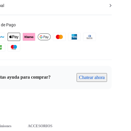
bal
 de Pago
itas ayuda para comprar?
Chatear ahora
iniones
ACCESORIOS