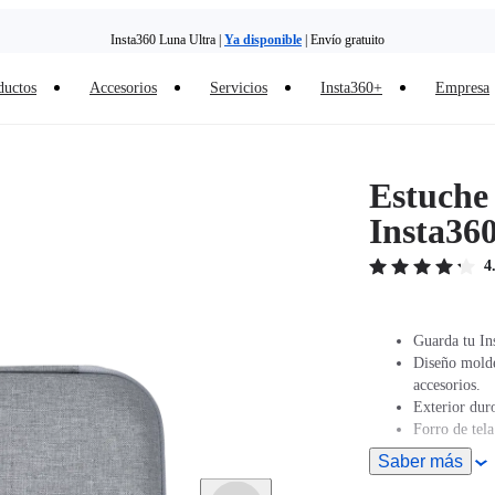
Insta360 Luna Ultra |
Ya disponible
| Envío gratuito
ductos
Accesorios
Servicios
Insta360+
Empresa
Estuche
Insta36
4
Guarda tu Ins
Diseño molde
accesorios.
Exterior duro
Forro de tel
Saber más