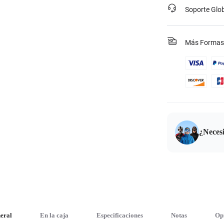
Soporte Glo
Más Formas
¿Neces
neral
En la caja
Especificaciones
Notas
Op