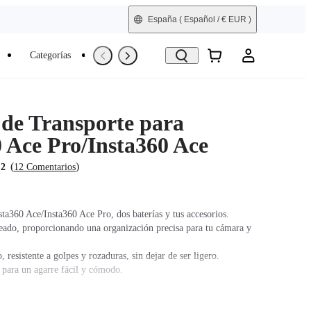
España
( Español / € EUR )
Categorías
Trade-In
Reacondicionada
 de Transporte para
0 Ace Pro/Insta360 Ace
(
)
.2
12 Comentarios
ta360 Ace/Insta360 Ace Pro, dos baterías y tus accesorios.
ado, proporcionando una organización precisa para tu cámara y
, resistente a golpes y rozaduras, sin dejar de ser ligero.
a para un agarre fácil y cómodo.