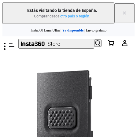
Estás visitando la tienda de España.
×
Comprar desde
otro país o región
.
Need shopping help? |
Chat with our experts now!
Saltar al contenido principal
Insta360 Luna Ultra |
Ya disponible
| Envío gratuito