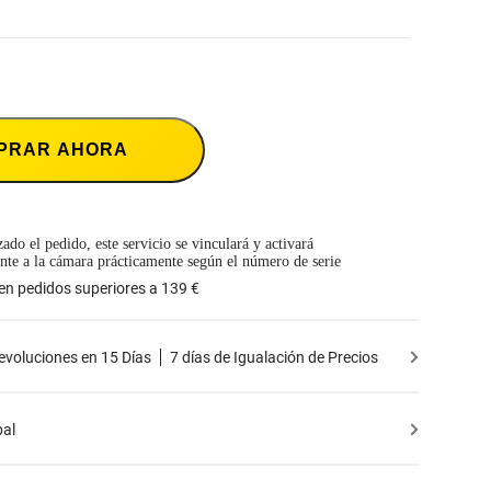
uerdo de Servicio se enviará a tu dirección de correo electrónico válida. Por favor,
 a tu correo electrónico.
s sólo para la cámara seleccionada. Los productos no lanzados oficialmente por
 colaboraciones no están cubiertos.
se aplica a Insta360 Flow. Para más información, haz clic en
Acuerdo de Servicio
.
tá disponible si ya has adquirido una cámara Insta360 y el producto no está activado
tivado durante no más de quince (15) días. El Acuerdo de Servicio se enviará a tu
rreo electrónico válida. Por favor, presta atención a tu correo electrónico.
 sólo para el producto seleccionado. Los productos no lanzados oficialmente por
PRAR AHORA
 colaboraciones no están cubiertos.
ado el pedido, este servicio se vinculará y activará
te a la cámara prácticamente según el número de serie
 en pedidos superiores a 139 €
Devoluciones en 15 Días
7 días de Igualación de Precios
bal