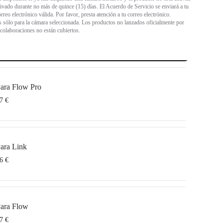
tivado durante no más de quince (15) días. El Acuerdo de Servicio se enviará a tu
rreo electrónico válida. Por favor, presta atención a tu correo electrónico.
s sólo para la cámara seleccionada. Los productos no lanzados oficialmente por
 colaboraciones no están cubiertos.
ara Flow Pro
7 €
se aplica a Insta360 Flow Pro. Para más información, haz clic en
Acuerdo de
ara Link
tá disponible si ya has adquirido una cámara Insta360 y el producto no está activado
6 €
tivado durante no más de quince (15) días. El Acuerdo de Servicio se enviará a tu
rreo electrónico válida. Por favor, presta atención a tu correo electrónico.
 sólo para el producto seleccionado. Los productos no lanzados oficialmente por
 colaboraciones no están cubiertos.
ara Flow
se aplica a Insta360 Link. Para más información, haz clic en
Acuerdo de Servicio
.
tá disponible si has comprado Insta360 Link y la fecha de compra
no es superior a
7 €