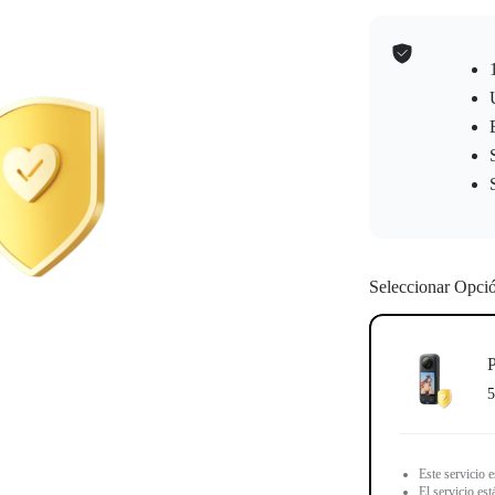
Seleccionar Opci
P
5
Este servicio 
El servicio es