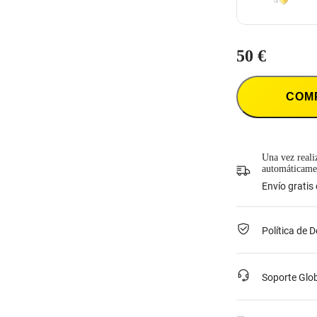
18 días
. El Ac
presta atención
La cobertura e
Insta360 y las
Este servicio 
50 €
El servicio es
o ha estado ac
dirección de co
La cubierta es
COM
Insta360 y las
Una vez realiz
automáticamen
Envío gratis
Política de 
Soporte Glo