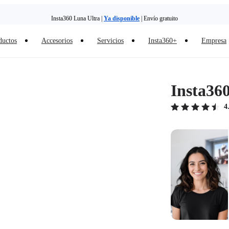
Insta360 Luna Ultra |
Ya disponible
| Envío gratuito
ductos
Accesorios
Servicios
Insta360+
Empresa
Cambia tu antiguo dispositivo por dinero para tu nueva compra.｜
Más información
Need shopping help? |
Chat with our experts now!
Insta36
Insta360 Luna Ultra |
Ya disponible
| Envío gratuito
4