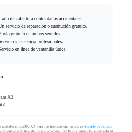
1 año de cobertura contra daños accidentales.
Un servicio de reparación o sustitución gratuito.
Envío gratuito en ambos sentidos.
Servicio y asistencia profesionales.
Servicio en línea de ventanilla única.
ón
ara X3
0 €
es aplicable a Insta360 X3.
Para más información, haz clic en
Acuerdo de Servicio.
tá disponible si ya has adquirido una cámara Insta360 y el producto no está activado