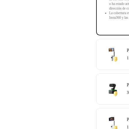
o ha estado ac
dirección de co
La cobertura e
Insta360 y las
P
1
Este servicio 
Servicio
.
P
El servicio es
3
o ha estado ac
dirección de co
La cubierta es
Insta360 y las
P
Este servicio 
El servicio es
1