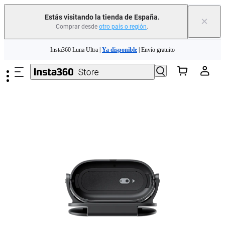
Estás visitando la tienda de España.
×
Comprar desde
otro país o región
.
Saltar al contenido principal
Insta360 Luna Ultra |
Ya disponible
| Envío gratuito
Cambia tu antiguo dispositivo por dinero para tu nueva compra.｜
Más
información
Need shopping help? |
Chat with our experts now!
Insta360 Luna Ultra |
Ya disponible
| Envío gratuito