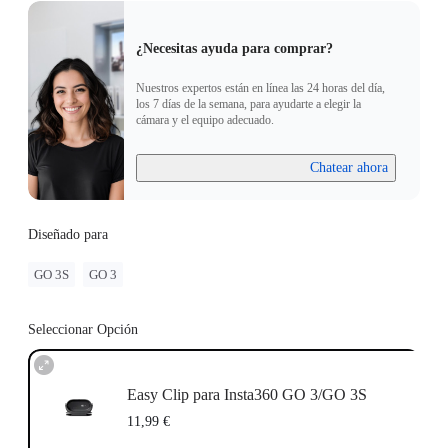
¿Necesitas ayuda para comprar?
Nuestros expertos están en línea las 24 horas del día,
los 7 días de la semana, para ayudarte a elegir la
cámara y el equipo adecuado.
Chatear ahora
Diseñado para
GO 3S
GO 3
Seleccionar Opción
Easy Clip para Insta360 GO 3/GO 3S
11,99 €