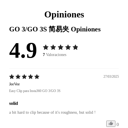
Opiniones
GO 3/GO 3S 简易夹
Opiniones
4.9
7
Valoraciones
27/03/2025
JeeVee
Easy Clip para Insta360 GO 3/GO 3S
solid
a bit hard to clip because of it's roughness, but solid !
0