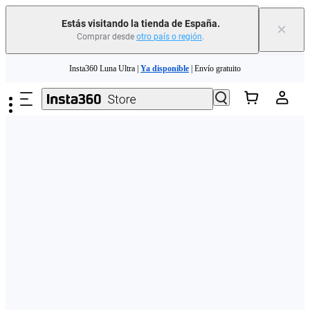
Estás visitando la tienda de España.
×
Comprar desde
otro país o región
.
Need shopping help? |
Chat with our experts now!
Saltar al contenido principal
Insta360 Luna Ultra |
Ya disponible
| Envío gratuito