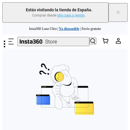
Estás visitando la tienda de España.
×
Comprar desde
otro país o región
.
Need shopping help? |
Chat with our experts now!
Saltar al contenido principal
Insta360 Luna Ultra |
Ya disponible
| Envío gratuito