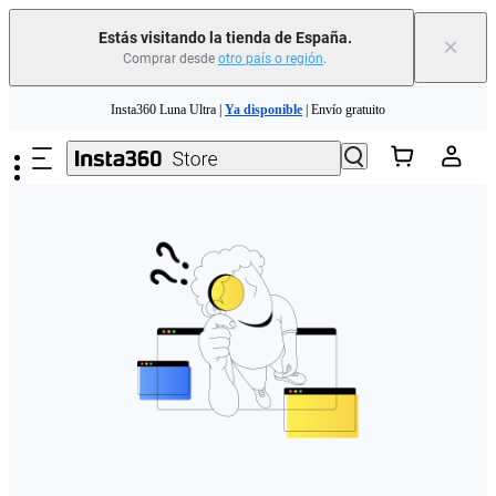
Estás visitando la tienda de España.
×
Comprar desde
otro país o región
.
Need shopping help? |
Chat with our experts now!
Saltar al contenido principal
Insta360 Luna Ultra |
Ya disponible
| Envío gratuito