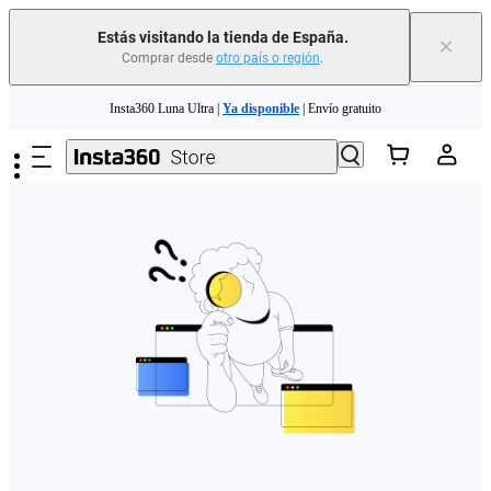
Estás visitando la tienda de España.
×
Comprar desde
otro país o región
.
Need shopping help? |
Chat with our experts now!
Saltar al contenido principal
Insta360 Luna Ultra |
Ya disponible
| Envío gratuito