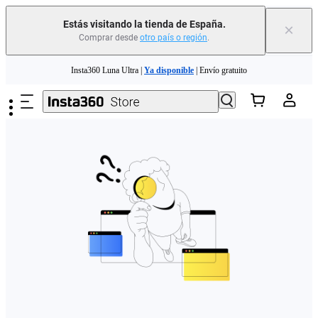
Estás visitando la tienda de España.
×
Comprar desde
otro país o región
.
Need shopping help? |
Chat with our experts now!
Saltar al contenido principal
Insta360 Luna Ultra |
Ya disponible
| Envío gratuito