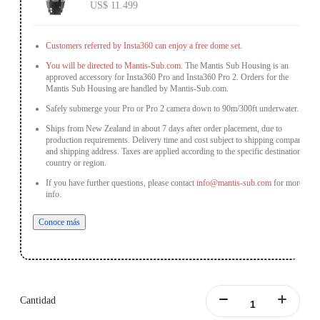
US$ 11.499
Customers referred by Insta360 can enjoy a free dome set.
You will be directed to Mantis-Sub.com.
The Mantis Sub Housing is an
approved accessory for Insta360 Pro and Insta360 Pro 2. Orders for the
Mantis Sub Housing are handled by Mantis-Sub.com.
Safely submerge your Pro or Pro 2 camera down to 90m/300ft underwater.
Ships from New Zealand in about 7 days after order placement, due to
production requirements. Delivery time and cost subject to shipping company
and shipping address. Taxes are applied according to the specific destination
country or region.
If you have further questions, please contact
info@mantis-sub.com
for more
info.
Conoce más
Cantidad