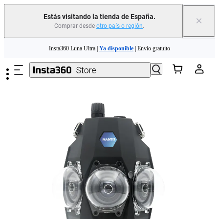
Estás visitando la tienda de España.
×
Comprar desde
otro país o región
.
Need shopping help? |
Chat with our experts now!
Saltar al contenido principal
Insta360 Luna Ultra |
Ya disponible
| Envío gratuito