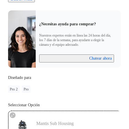
Ships from New Zealand in about 7 days after order
placement, due to production requirements. Delivery time and
cost subject to shipping company and shipping address. Taxes
are applied according to the specific destination country or
¿Necesitas ayuda para comprar?
region.
Nuestros expertos están en línea las 24 horas del día,
If you have further questions, please contact
info@mantis-
los 7 días de la semana, para ayudarte a elegir la
sub.com
for more info.
cámara y el equipo adecuado.
Chatear ahora
Diseñado para
Pro 2
Pro
Seleccionar Opción
Mantis Sub Housing