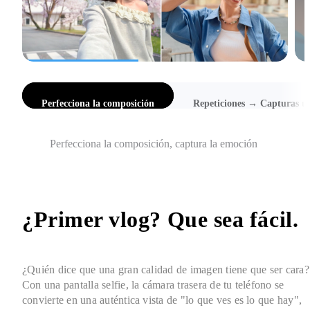
 composición
Repeticiones → Capturas únicas
Selfies de a
Previsualizar primero: Capturas repetidas → Capturas única
¿Primer vlog? Que sea fácil.
¿Quién dice que una gran calidad de imagen tiene que ser cara? 
Con una pantalla selfie, la cámara trasera de tu teléfono se 
convierte en una auténtica vista de "lo que ves es lo que hay", 