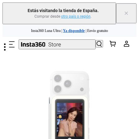
Estás visitando la tienda de España.
×
Comprar desde
otro país o región
.
Insta360 Luna Ultra |
Ya disponible
| Envío gratuito
Saltar al contenido principal
Cambia tu antiguo dispositivo por dinero para tu nueva compra.｜
Más
información
Need shopping help? |
Chat with our experts now!
Insta360 Luna Ultra |
Ya disponible
| Envío gratuito