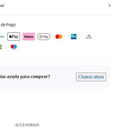
bal
 de Pago
itas ayuda para comprar?
Chatear ahora
ACCESORIOS