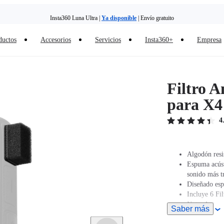
Insta360 Luna Ultra |
Ya disponible
| Envío gratuito
ductos
Accesorios
Servicios
Insta360+
Empresa
Filtro A
para X4
4
Algodón resis
Espuma acústi
sonido más t
Diseñado esp
Incluye 6 Fi
Nota: Antes d
Saber más
pantalla táct