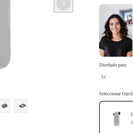
Activa de Vi
Este product
Diseñado para
X4
Seleccionar Opci
F
1