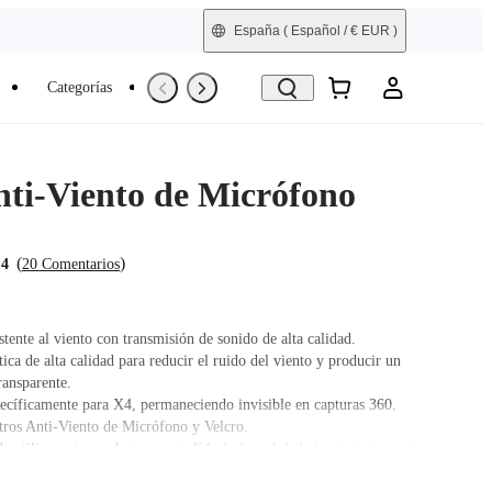
España
( Español / € EUR )
Categorías
Trade-In
Reacondicionada
nti-Viento de Micrófono
(
)
.4
20 Comentarios
tente al viento con transmisión de sonido de alta calidad.
ca de alta calidad para reducir el ruido del viento y producir un
ransparente.
ecíficamente para X4, permaneciendo invisible en capturas 360.
ltros Anti-Viento de Micrófono y Velcro.
e utilizar este producto con tu X4, desliza el dedo hacia abajo en la
il de la cámara, toca el icono de Ajustes de Audio y elige Reducción