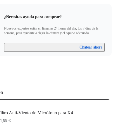
ento.
o no puede usarse con la Carcasa de Accesorios para Insta360 X4.
¿Necesitas ayuda para comprar?
Nuestros expertos están en línea las 24 horas del día, los 7 días de la
semana, para ayudarte a elegir la cámara y el equipo adecuado.
Chatear ahora
ón
iltro Anti-Viento de Micrófono para X4
1,99 €