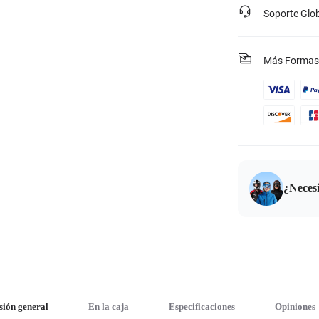
Soporte Glo
Más Formas
¿Neces
sión general
En la caja
Especificaciones
Opiniones